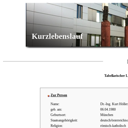
Kurzlebenslauf
Tabellarischer 
Zur Person
Name:
Dr.-Ing. Kurt Höll
geb. am:
06.04.1980
Geburtsort:
München
Staatsangehörigkeit:
deutsch/österreichis
Religion:
römisch-katholisch