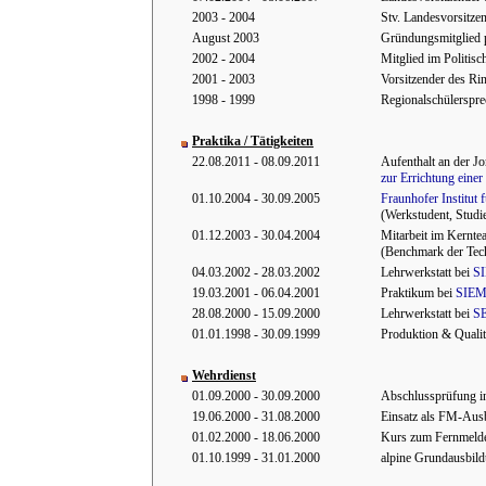
2003 - 2004
Stv. Landesvorsitze
August 2003
Gründungsmitglied p
2002 - 2004
Mitglied im Politisc
2001 - 2003
Vorsitzender des Ri
1998 - 1999
Regionalschülerspr
Praktika / Tätigkeiten
22.08.2011 - 08.09.2011
Aufenthalt an der J
zur Errichtung eine
01.10.2004 - 30.09.2005
Fraunhofer Institut 
(Werkstudent, Studie
01.12.2003 - 30.04.2004
Mitarbeit im Kernt
(Benchmark der Tech
04.03.2002 - 28.03.2002
Lehrwerkstatt bei
SI
19.03.2001 - 06.04.2001
Praktikum bei
SIEM
28.08.2000 - 15.09.2000
Lehrwerkstatt bei
S
01.01.1998 - 30.09.1999
Produktion & Qualit
Wehrdienst
01.09.2000 - 30.09.2000
Abschlussprüfung in
19.06.2000 - 31.08.2000
Einsatz als FM-Ausb
01.02.2000 - 18.06.2000
Kurs zum Fernmeldeo
01.10.1999 - 31.01.2000
alpine Grundausbil