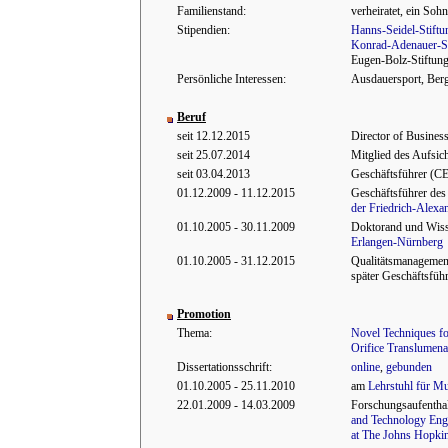
Familienstand:
verheiratet, ein Sohn
Stipendien:
Hanns-Seidel-Stiftu
Konrad-Adenauer-St
Eugen-Bolz-Stiftung
Persönliche Interessen:
Ausdauersport, Berg
Beruf
seit 12.12.2015
Director of Busines
seit 25.07.2014
Mitglied des Aufsich
seit 03.04.2013
Geschäftsführer (CE
01.12.2009 - 11.12.2015
Geschäftsführer de
der Friedrich-Alexa
01.10.2005 - 30.11.2009
Doktorand und Wisse
Erlangen-Nürnberg
01.10.2005 - 31.12.2015
Qualitätsmanagemen
später Geschäftsfüh
Promotion
Thema:
Novel Techniques for
Orifice Translumen
Dissertationsschrift:
online
,
gebunden
01.10.2005 - 25.11.2010
am
Lehrstuhl für M
22.01.2009 - 14.03.2009
Forschungsaufentha
and Technology Eng
at The Johns Hopkin