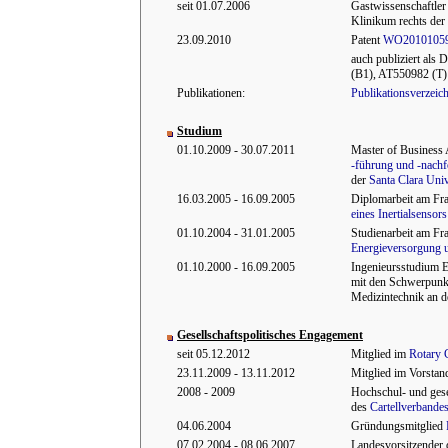
seit 01.07.2006
Gastwissenschaftler
Klinikum rechts de
23.09.2010
Patent
WO2010105
auch publiziert al
(B1), AT550982 (T)
Publikationen:
Publikationsverzeic
Studium
01.10.2009 - 30.07.2011
Master of Business
-führung und -nachf
der
Santa Clara Univ
16.03.2005 - 16.09.2005
Diplomarbeit am Fr
eines Inertialsenso
01.10.2004 - 31.01.2005
Studienarbeit am Fra
Energieversorgung u
01.10.2000 - 16.09.2005
Ingenieursstudium E
mit den Schwerpunk
Medizintechnik an 
Gesellschaftspolitisches Engagement
seit 05.12.2012
Mitglied im
Rotary 
23.11.2009 - 13.11.2012
Mitglied im Vorstan
2008 - 2009
Hochschul- und gese
des
Cartellverbande
04.06.2004
Gründungsmitglied
07.02.2004 - 08.06.2007
Landesvorsitzender