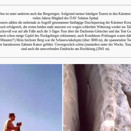
ten ist unter anderem auch das Bergsteigen. Aufgrund meiner häufigen Touren in den Kärntner 
vielen Jahren Mitglied des ÖAV Sektion Spittal.
ouren zählen die mehrmals in Angriff genommene fünftägige Durchquerung der Kärntner Kreu
such erfolgreich, die ersten beiden male mussten wir wegen schlechter Witterung wieder ins Tal
ucksvoll war auf alle Fälle auch die 3-Tages Tour über die Dachstein-Gletscher und das Tote Ge
auch schon einige Gipfel des Nockgebirges erklommen, auch Konditions-Prüfungen waren dab
 Minuten!!) Mein höchster Berg war die Schneewinkelspitz (über 3000 m), die spannendste T
r harmloseren Zahmen Kaiser geführt. Unvergesslich schön (zumindest unter der Woche, To
sind auch die umwerfenden Eindrücke am Hochkönig (2941 m).